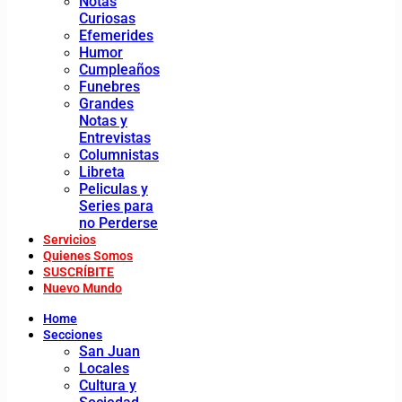
Notas
Curiosas
Efemerides
Humor
Cumpleaños
Funebres
Grandes
Notas y
Entrevistas
Columnistas
Libreta
Peliculas y
Series para
no Perderse
Servicios
Quienes Somos
SUSCRÍBITE
Nuevo Mundo
Home
Secciones
San Juan
Locales
Cultura y