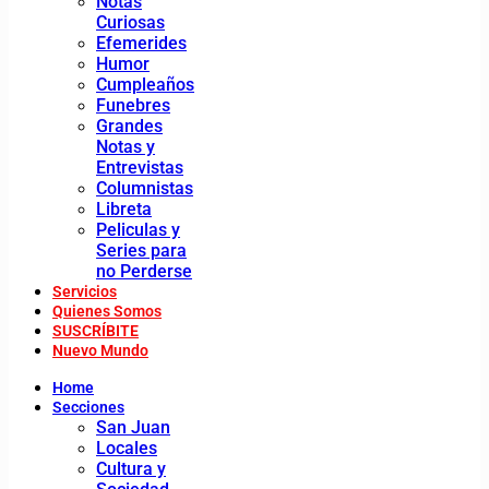
Notas
Curiosas
Efemerides
Humor
Cumpleaños
Funebres
Grandes
Notas y
Entrevistas
Columnistas
Libreta
Peliculas y
Series para
no Perderse
Servicios
Quienes Somos
SUSCRÍBITE
Nuevo Mundo
Home
Secciones
San Juan
Locales
Cultura y