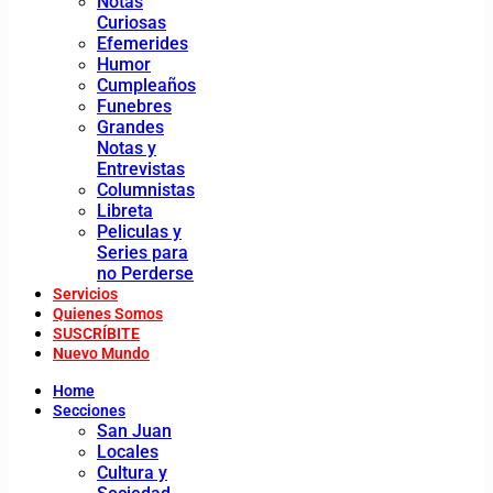
Notas
Curiosas
Efemerides
Humor
Cumpleaños
Funebres
Grandes
Notas y
Entrevistas
Columnistas
Libreta
Peliculas y
Series para
no Perderse
Servicios
Quienes Somos
SUSCRÍBITE
Nuevo Mundo
Home
Secciones
San Juan
Locales
Cultura y