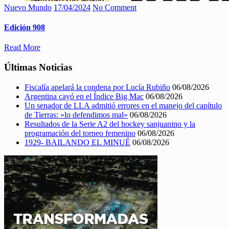
Nuevo Mundo
17/04/2024
No Comment
Edición 908
Read More
Últimas Noticias
Fiscalía apelará la condena por Lucía Rubiño
06/08/2026
Argentina cayó en el Índice Big Mac
06/08/2026
Un senador de LLA admitió errores en el manejo del capítulo
de Tierras: «lo defendimos mal»
06/08/2026
Resultados de la Serie A2 del hockey sanjuanino y la
programación del torneo femenino
06/08/2026
1929- BAILANDO EL MINUÉ
06/08/2026