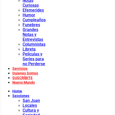
Notas
Curiosas
Efemerides
Humor
Cumpleaños
Funebres
Grandes
Notas y
Entrevistas
Columnistas
Libreta
Peliculas y
Series para
no Perderse
Servicios
Quienes Somos
SUSCRÍBITE
Nuevo Mundo
Home
Secciones
San Juan
Locales
Cultura y