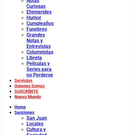
Notas
Curiosas
Efemerides
Humor
Cumpleaños
Funebres
Grandes
Notas y
Entrevistas
Columnistas
Libreta
Peliculas y
Series para
no Perderse
Servicios
Quienes Somos
SUSCRÍBITE
Nuevo Mundo
Home
Secciones
San Juan
Locales
Cultura y