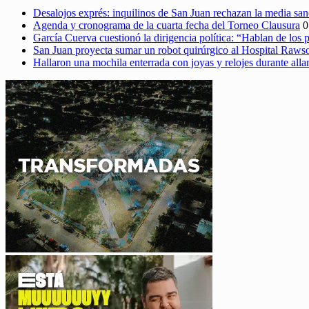
Desalojos exprés: inquilinos de San Juan rechazan la media sa
Agenda y cronograma de la cuarta fecha del Torneo Clausura
0
García Cuerva cuestionó la dirigencia política: “Hablan de los 
San Juan proyecta sumar un robot quirúrgico al Hospital Raws
Hallaron una mochila enterrada con joyas y relojes durante alla