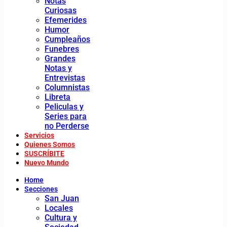
Notas
Curiosas
Efemerides
Humor
Cumpleaños
Funebres
Grandes
Notas y
Entrevistas
Columnistas
Libreta
Peliculas y
Series para
no Perderse
Servicios
Quienes Somos
SUSCRÍBITE
Nuevo Mundo
Home
Secciones
San Juan
Locales
Cultura y