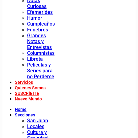
Notas
Curiosas
Efemerides
Humor
Cumpleaños
Funebres
Grandes
Notas y
Entrevistas
Columnistas
Libreta
Peliculas y
Series para
no Perderse
Servicios
Quienes Somos
SUSCRÍBITE
Nuevo Mundo
Home
Secciones
San Juan
Locales
Cultura y