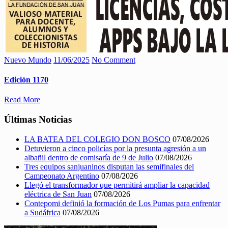
Nuevo Mundo
11/06/2025
No Comment
Edición 1170
Read More
Últimas Noticias
LA BATEA DEL COLEGIO DON BOSCO
07/08/2026
Detuvieron a cinco policías por la presunta agresión a un
albañil dentro de comisaría de 9 de Julio
07/08/2026
Tres equipos sanjuaninos disputan las semifinales del
Campeonato Argentino
07/08/2026
Llegó el transformador que permitirá ampliar la capacidad
eléctrica de San Juan
07/08/2026
Contepomi definió la formación de Los Pumas para enfrentar
a Sudáfrica
07/08/2026