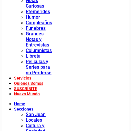
Notas
Curiosas
Efemerides
Humor
Cumpleaños
Funebres
Grandes
Notas y
Entrevistas
Columnistas
Libreta
Peliculas y
Series para
no Perderse
Servicios
Quienes Somos
SUSCRÍBITE
Nuevo Mundo
Home
Secciones
San Juan
Locales
Cultura y