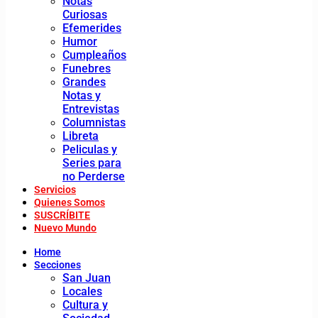
Notas
Curiosas
Efemerides
Humor
Cumpleaños
Funebres
Grandes
Notas y
Entrevistas
Columnistas
Libreta
Peliculas y
Series para
no Perderse
Servicios
Quienes Somos
SUSCRÍBITE
Nuevo Mundo
Home
Secciones
San Juan
Locales
Cultura y