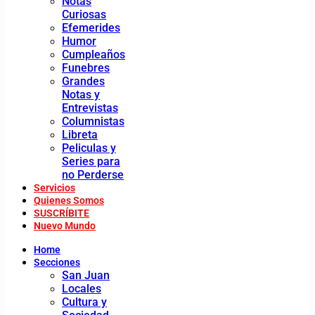
Notas
Curiosas
Efemerides
Humor
Cumpleaños
Funebres
Grandes
Notas y
Entrevistas
Columnistas
Libreta
Peliculas y
Series para
no Perderse
Servicios
Quienes Somos
SUSCRÍBITE
Nuevo Mundo
Home
Secciones
San Juan
Locales
Cultura y