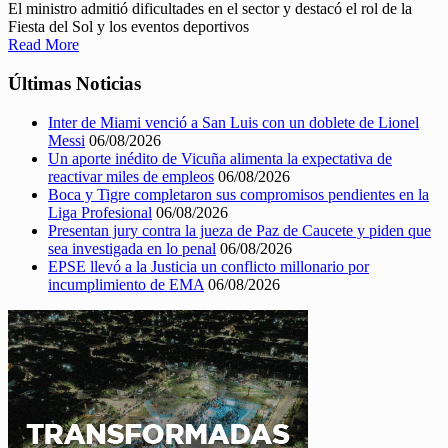
El ministro admitió dificultades en el sector y destacó el rol de la
Fiesta del Sol y los eventos deportivos
Read More
Últimas Noticias
Inter de Miami venció a San Luis con un doblete de Lionel
Messi
06/08/2026
Un aporte inédito de Vicuña alimenta la expectativa de
reactivar miles de empleos
06/08/2026
Boca y Tigre completaron sus compromisos pendientes en la
Liga Profesional
06/08/2026
Presentan jury contra la jueza de Paz de Caucete y piden que
sea investigada en lo penal
06/08/2026
EPSE llevó a la Justicia un conflicto millonario por
incumplimiento de EMA
06/08/2026