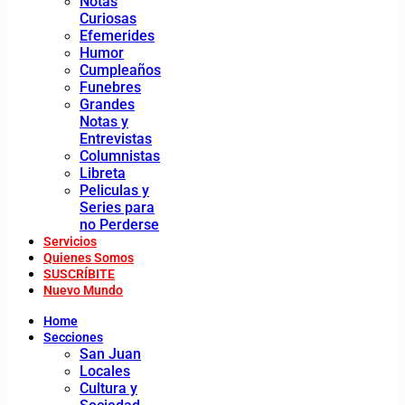
Notas
Curiosas
Efemerides
Humor
Cumpleaños
Funebres
Grandes
Notas y
Entrevistas
Columnistas
Libreta
Peliculas y
Series para
no Perderse
Servicios
Quienes Somos
SUSCRÍBITE
Nuevo Mundo
Home
Secciones
San Juan
Locales
Cultura y