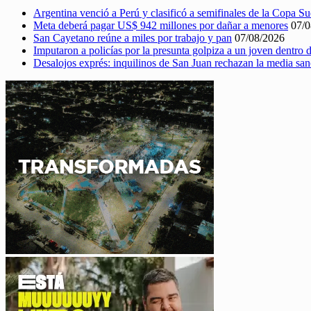
Argentina venció a Perú y clasificó a semifinales de la Copa 
Meta deberá pagar US$ 942 millones por dañar a menores
07/0
San Cayetano reúne a miles por trabajo y pan
07/08/2026
Imputaron a policías por la presunta golpiza a un joven dentro
Desalojos exprés: inquilinos de San Juan rechazan la media sa