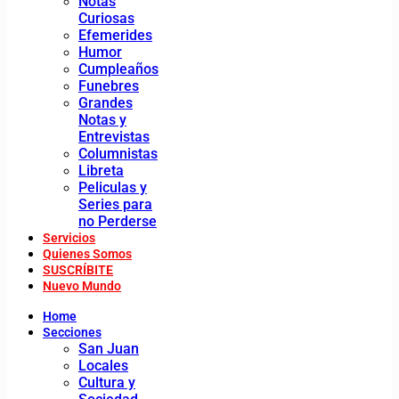
Notas
Curiosas
Efemerides
Humor
Cumpleaños
Funebres
Grandes
Notas y
Entrevistas
Columnistas
Libreta
Peliculas y
Series para
no Perderse
Servicios
Quienes Somos
SUSCRÍBITE
Nuevo Mundo
Home
Secciones
San Juan
Locales
Cultura y