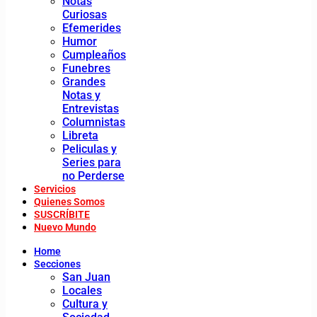
Notas
Curiosas
Efemerides
Humor
Cumpleaños
Funebres
Grandes
Notas y
Entrevistas
Columnistas
Libreta
Peliculas y
Series para
no Perderse
Servicios
Quienes Somos
SUSCRÍBITE
Nuevo Mundo
Home
Secciones
San Juan
Locales
Cultura y