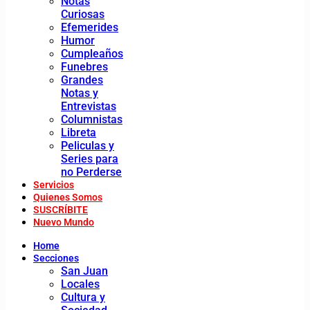
Notas
Curiosas
Efemerides
Humor
Cumpleaños
Funebres
Grandes
Notas y
Entrevistas
Columnistas
Libreta
Peliculas y
Series para
no Perderse
Servicios
Quienes Somos
SUSCRÍBITE
Nuevo Mundo
Home
Secciones
San Juan
Locales
Cultura y