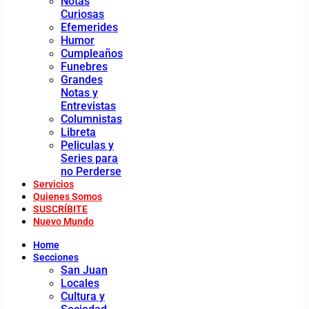
Notas
Curiosas
Efemerides
Humor
Cumpleaños
Funebres
Grandes
Notas y
Entrevistas
Columnistas
Libreta
Peliculas y
Series para
no Perderse
Servicios
Quienes Somos
SUSCRÍBITE
Nuevo Mundo
Home
Secciones
San Juan
Locales
Cultura y