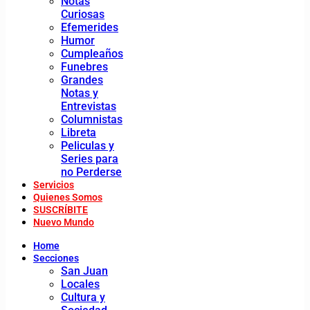
Notas
Curiosas
Efemerides
Humor
Cumpleaños
Funebres
Grandes
Notas y
Entrevistas
Columnistas
Libreta
Peliculas y
Series para
no Perderse
Servicios
Quienes Somos
SUSCRÍBITE
Nuevo Mundo
Home
Secciones
San Juan
Locales
Cultura y