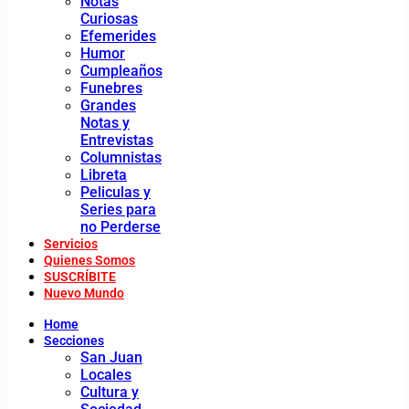
Notas
Curiosas
Efemerides
Humor
Cumpleaños
Funebres
Grandes
Notas y
Entrevistas
Columnistas
Libreta
Peliculas y
Series para
no Perderse
Servicios
Quienes Somos
SUSCRÍBITE
Nuevo Mundo
Home
Secciones
San Juan
Locales
Cultura y