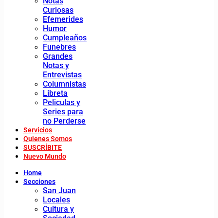
Notas
Curiosas
Efemerides
Humor
Cumpleaños
Funebres
Grandes
Notas y
Entrevistas
Columnistas
Libreta
Peliculas y
Series para
no Perderse
Servicios
Quienes Somos
SUSCRÍBITE
Nuevo Mundo
Home
Secciones
San Juan
Locales
Cultura y