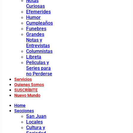
Notas
Curiosas
Efemerides
Humor
Cumpleaños
Funebres
Grandes
Notas y
Entrevistas
Columnistas
Libreta
Peliculas y
Series para
no Perderse
Servicios
Quienes Somos
SUSCRÍBITE
Nuevo Mundo
Home
Secciones
San Juan
Locales
Cultura y