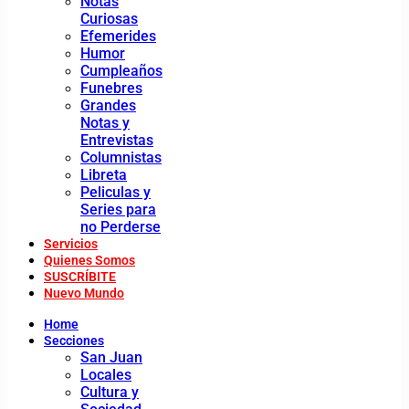
Notas
Curiosas
Efemerides
Humor
Cumpleaños
Funebres
Grandes
Notas y
Entrevistas
Columnistas
Libreta
Peliculas y
Series para
no Perderse
Servicios
Quienes Somos
SUSCRÍBITE
Nuevo Mundo
Home
Secciones
San Juan
Locales
Cultura y