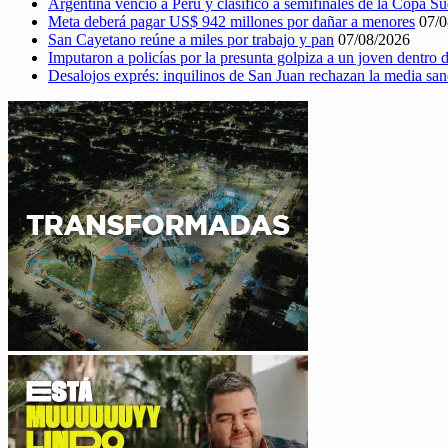
Argentina venció a Perú y clasificó a semifinales de la Copa 
Meta deberá pagar US$ 942 millones por dañar a menores
07/0
San Cayetano reúne a miles por trabajo y pan
07/08/2026
Imputaron a policías por la presunta golpiza a un joven dentro
Desalojos exprés: inquilinos de San Juan rechazan la media sa