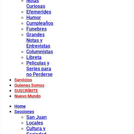
Notas
Curiosas
Efemerides
Humor
Cumpleaños
Funebres
Grandes
Notas y
Entrevistas
Columnistas
Libreta
Peliculas y
Series para
no Perderse
Servicios
Quienes Somos
SUSCRÍBITE
Nuevo Mundo
Home
Secciones
San Juan
Locales
Cultura y