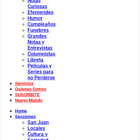
Notas
Curiosas
Efemerides
Humor
Cumpleaños
Funebres
Grandes
Notas y
Entrevistas
Columnistas
Libreta
Peliculas y
Series para
no Perderse
Servicios
Quienes Somos
SUSCRÍBITE
Nuevo Mundo
Home
Secciones
San Juan
Locales
Cultura y