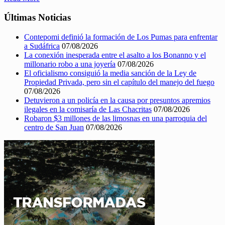
Últimas Noticias
Contepomi definió la formación de Los Pumas para enfrentar
a Sudáfrica
07/08/2026
La conexión inesperada entre el asalto a los Bonanno y el
millonario robo a una joyería
07/08/2026
El oficialismo consiguió la media sanción de la Ley de
Propiedad Privada, pero sin el capítulo del manejo del fuego
07/08/2026
Detuvieron a un policía en la causa por presuntos apremios
ilegales en la comisaría de Las Chacritas
07/08/2026
Robaron $3 millones de las limosnas en una parroquia del
centro de San Juan
07/08/2026