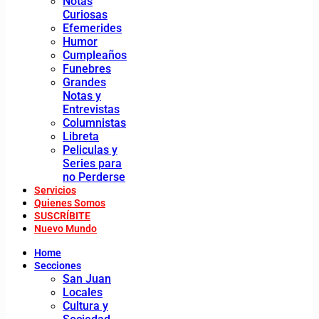
Notas
Curiosas
Efemerides
Humor
Cumpleaños
Funebres
Grandes
Notas y
Entrevistas
Columnistas
Libreta
Peliculas y
Series para
no Perderse
Servicios
Quienes Somos
SUSCRÍBITE
Nuevo Mundo
Home
Secciones
San Juan
Locales
Cultura y