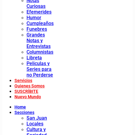
Notas
Curiosas
Efemerides
Humor
Cumpleaños
Funebres
Grandes
Notas y
Entrevistas
Columnistas
Libreta
Peliculas y
Series para
no Perderse
Servicios
Quienes Somos
SUSCRÍBITE
Nuevo Mundo
Home
Secciones
San Juan
Locales
Cultura y