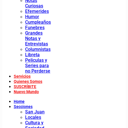
Notas
Curiosas
Efemerides
Humor
Cumpleaños
Funebres
Grandes
Notas y
Entrevistas
Columnistas
Libreta
Peliculas y
Series para
no Perderse
Servicios
Quienes Somos
SUSCRÍBITE
Nuevo Mundo
Home
Secciones
San Juan
Locales
Cultura y