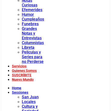
Notas
Curiosas
Efemerides
Humor
Cumpleaños
Funebres
Grandes
Notas y
Entrevistas
Columnistas
Libreta
Peliculas y
Series para
no Perderse
Servicios
Quienes Somos
SUSCRÍBITE
Nuevo Mundo
Home
Secciones
San Juan
Locales
Cultura y