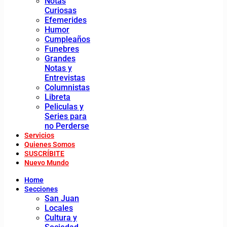
Notas
Curiosas
Efemerides
Humor
Cumpleaños
Funebres
Grandes
Notas y
Entrevistas
Columnistas
Libreta
Peliculas y
Series para
no Perderse
Servicios
Quienes Somos
SUSCRÍBITE
Nuevo Mundo
Home
Secciones
San Juan
Locales
Cultura y