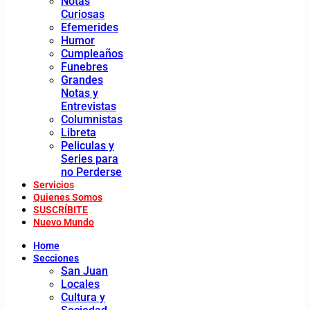
Notas
Curiosas
Efemerides
Humor
Cumpleaños
Funebres
Grandes
Notas y
Entrevistas
Columnistas
Libreta
Peliculas y
Series para
no Perderse
Servicios
Quienes Somos
SUSCRÍBITE
Nuevo Mundo
Home
Secciones
San Juan
Locales
Cultura y