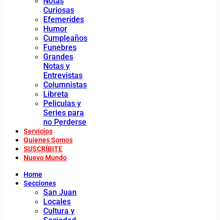
Notas
Curiosas
Efemerides
Humor
Cumpleaños
Funebres
Grandes
Notas y
Entrevistas
Columnistas
Libreta
Peliculas y
Series para
no Perderse
Servicios
Quienes Somos
SUSCRÍBITE
Nuevo Mundo
Home
Secciones
San Juan
Locales
Cultura y