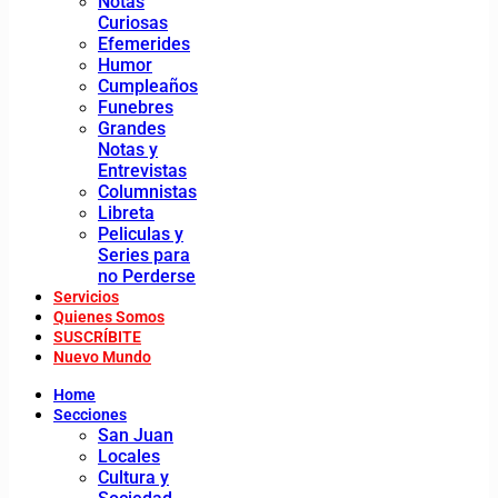
Notas
Curiosas
Efemerides
Humor
Cumpleaños
Funebres
Grandes
Notas y
Entrevistas
Columnistas
Libreta
Peliculas y
Series para
no Perderse
Servicios
Quienes Somos
SUSCRÍBITE
Nuevo Mundo
Home
Secciones
San Juan
Locales
Cultura y