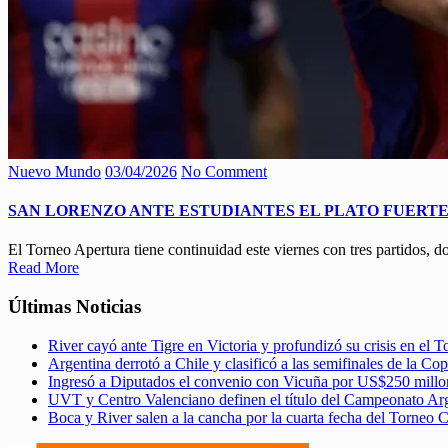
Nuevo Mundo
03/04/2026
No Comment
SAN LORENZO ANTE ESTUDIANTES EL PLATO FUERT
El Torneo Apertura tiene continuidad este viernes con tres partidos, d
Read More
Últimas Noticias
River cayó ante Tigre en Victoria y profundizó su crisis en el 
Argentina derrotó a Chile y clasificó a las semifinales de la C
Ingresó a Diputados el convenio con Vicuña por US$250 millo
UVT y Centro Valenciano definen el título del Campeonato A
Boca y River salen a la cancha por la cuarta fecha del Torneo 