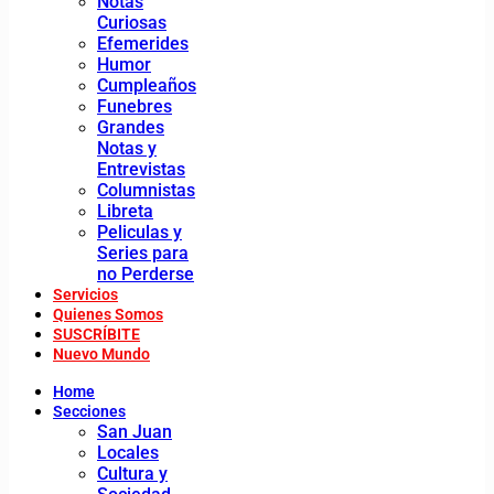
Notas
Curiosas
Efemerides
Humor
Cumpleaños
Funebres
Grandes
Notas y
Entrevistas
Columnistas
Libreta
Peliculas y
Series para
no Perderse
Servicios
Quienes Somos
SUSCRÍBITE
Nuevo Mundo
Home
Secciones
San Juan
Locales
Cultura y