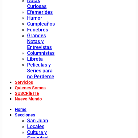
Notas
Curiosas
Efemerides
Humor
Cumpleaños
Funebres
Grandes
Notas y
Entrevistas
Columnistas
Libreta
Peliculas y
Series para
no Perderse
Servicios
Quienes Somos
SUSCRÍBITE
Nuevo Mundo
Home
Secciones
San Juan
Locales
Cultura y