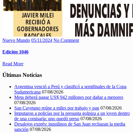
Nuevo Mundo
05/11/2024
No Comment
Edición 1046
Read More
Últimas Noticias
Argentina venció a Perú y clasificó a semifinales de la Copa
Sudamericana
07/08/2026
Meta deberá pagar US$ 942 millones por dañar a menores
07/08/2026
San Cayetano reúne a miles por trabajo y pan
07/08/2026
Imputaron a policías por la presunta golpiza a un joven dentro
de una comisaría: uno quedó preso
07/08/2026
Desalojos exprés: inquilinos de San Juan rechazan la media
sanción
07/08/2026