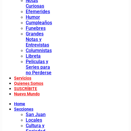
Notas
Curiosas
Efemerides
Humor
Cumpleaños
Funebres
Grandes
Notas y
Entrevistas
Columnistas
Libreta
Peliculas y
Series para
no Perderse
Servicios
Quienes Somos
SUSCRÍBITE
Nuevo Mundo
Home
Secciones
San Juan
Locales
Cultura y