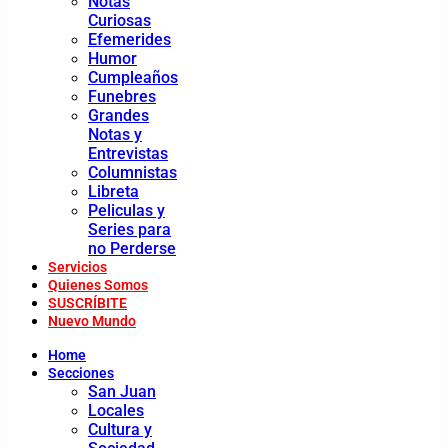
Notas
Curiosas
Efemerides
Humor
Cumpleaños
Funebres
Grandes
Notas y
Entrevistas
Columnistas
Libreta
Peliculas y
Series para
no Perderse
Servicios
Quienes Somos
SUSCRÍBITE
Nuevo Mundo
Home
Secciones
San Juan
Locales
Cultura y