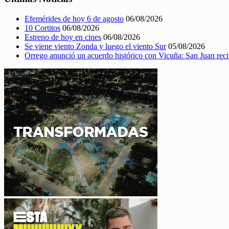
Efemérides de hoy 6 de agosto
06/08/2026
10 Cortitos
06/08/2026
Estreno de hoy en cines
06/08/2026
Se viene viento Zonda y luego el viento Sur
05/08/2026
Orrego anunció un acuerdo histórico con Vicuña: San Juan rec