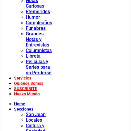
Notas
Curiosas
Efemerides
Humor
Cumpleaños
Funebres
Grandes
Notas y
Entrevistas
Columnistas
Libreta
Peliculas y
Series para
no Perderse
Servicios
Quienes Somos
SUSCRÍBITE
Nuevo Mundo
Home
Secciones
San Juan
Locales
Cultura y