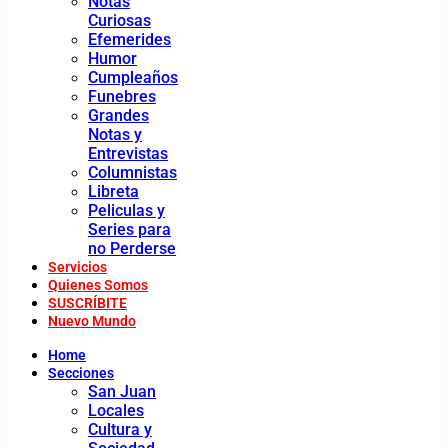
Notas
Curiosas
Efemerides
Humor
Cumpleaños
Funebres
Grandes
Notas y
Entrevistas
Columnistas
Libreta
Peliculas y
Series para
no Perderse
Servicios
Quienes Somos
SUSCRÍBITE
Nuevo Mundo
Home
Secciones
San Juan
Locales
Cultura y