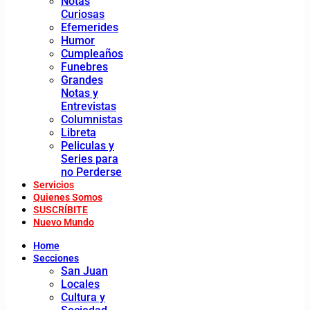
Notas
Curiosas
Efemerides
Humor
Cumpleaños
Funebres
Grandes
Notas y
Entrevistas
Columnistas
Libreta
Peliculas y
Series para
no Perderse
Servicios
Quienes Somos
SUSCRÍBITE
Nuevo Mundo
Home
Secciones
San Juan
Locales
Cultura y