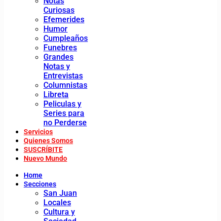
Notas
Curiosas
Efemerides
Humor
Cumpleaños
Funebres
Grandes
Notas y
Entrevistas
Columnistas
Libreta
Peliculas y
Series para
no Perderse
Servicios
Quienes Somos
SUSCRÍBITE
Nuevo Mundo
Home
Secciones
San Juan
Locales
Cultura y