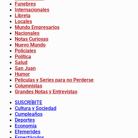
Funebres
Internacionales
Libreta
Locales
Mundo Empresarios
Nacionales
Notas Curiosas
Nuevo Mundo
Policiales
Política
Salud
San Juan
Humor
Peliculas y Series para no Perderse
Columnistas
Grandes Notas y Entrevistas
SUSCRÍBITE
Cultura y Sociedad
Cumpleaños
Deportes
Economía
Efemerides
Espectáculos