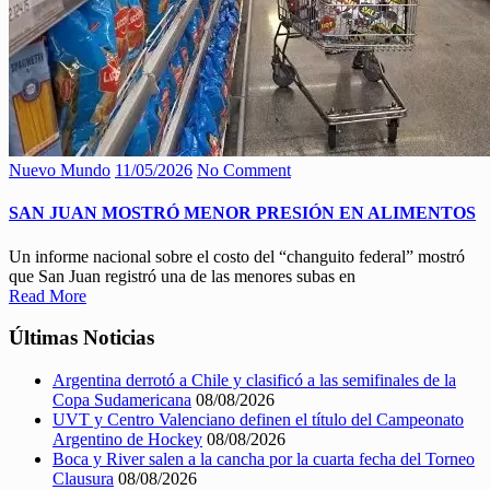
Nuevo Mundo
11/05/2026
No Comment
SAN JUAN MOSTRÓ MENOR PRESIÓN EN ALIMENTOS
Un informe nacional sobre el costo del “changuito federal” mostró
que San Juan registró una de las menores subas en
Read More
Últimas Noticias
Argentina derrotó a Chile y clasificó a las semifinales de la
Copa Sudamericana
08/08/2026
UVT y Centro Valenciano definen el título del Campeonato
Argentino de Hockey
08/08/2026
Boca y River salen a la cancha por la cuarta fecha del Torneo
Clausura
08/08/2026