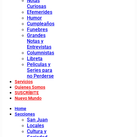
Notas
Curiosas
Efemerides
Humor
Cumpleaños
Funebres
Grandes
Notas y
Entrevistas
Columnistas
Libreta
Peliculas y
Series para
no Perderse
Servicios
Quienes Somos
SUSCRÍBITE
Nuevo Mundo
Home
Secciones
San Juan
Locales
Cultura y