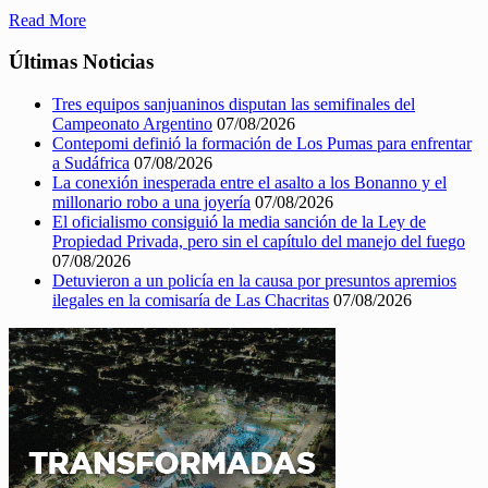
Read More
Últimas Noticias
Tres equipos sanjuaninos disputan las semifinales del
Campeonato Argentino
07/08/2026
Contepomi definió la formación de Los Pumas para enfrentar
a Sudáfrica
07/08/2026
La conexión inesperada entre el asalto a los Bonanno y el
millonario robo a una joyería
07/08/2026
El oficialismo consiguió la media sanción de la Ley de
Propiedad Privada, pero sin el capítulo del manejo del fuego
07/08/2026
Detuvieron a un policía en la causa por presuntos apremios
ilegales en la comisaría de Las Chacritas
07/08/2026