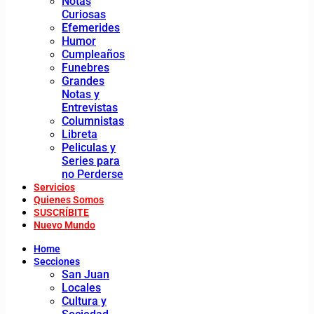
Notas
Curiosas
Efemerides
Humor
Cumpleaños
Funebres
Grandes
Notas y
Entrevistas
Columnistas
Libreta
Peliculas y
Series para
no Perderse
Servicios
Quienes Somos
SUSCRÍBITE
Nuevo Mundo
Home
Secciones
San Juan
Locales
Cultura y