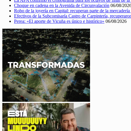
La AFA confirmó el cronograma para los octavos de final de l
Choque en cadena en la Avenida de Circunvalación
06/08/202
Robo de la joyería en Capital: recuperan parte de la mercaderí
Efectivos de la Subcomisaría Castro de Carpintería, recuperar
Perea: «El aporte de Vicuña es único e histórico»
06/08/2026