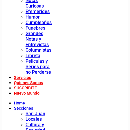
Notas
Curiosas
Efemerides
Humor
Cumpleaños
Funebres
Grandes
Notas y
Entrevistas
Columnistas
Libreta
Peliculas y
Series para
no Perderse
Servicios
Quienes Somos
SUSCRÍBITE
Nuevo Mundo
Home
Secciones
San Juan
Locales
Cultura y