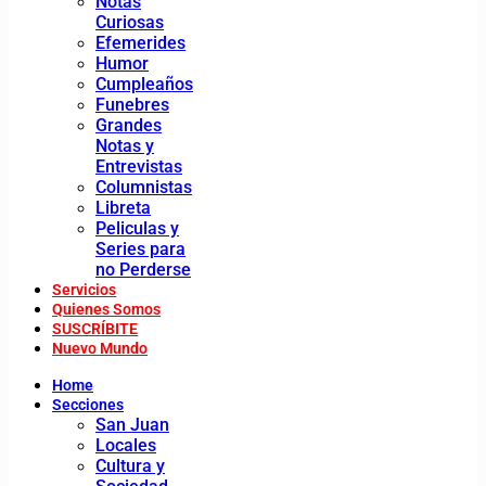
Notas
Curiosas
Efemerides
Humor
Cumpleaños
Funebres
Grandes
Notas y
Entrevistas
Columnistas
Libreta
Peliculas y
Series para
no Perderse
Servicios
Quienes Somos
SUSCRÍBITE
Nuevo Mundo
Home
Secciones
San Juan
Locales
Cultura y