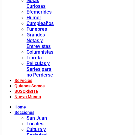
Notas
Curiosas
Efemerides
Humor
Cumpleaños
Funebres
Grandes
Notas y
Entrevistas
Columnistas
Libreta
Peliculas y
Series para
no Perderse
Servicios
Quienes Somos
SUSCRÍBITE
Nuevo Mundo
Home
Secciones
San Juan
Locales
Cultura y