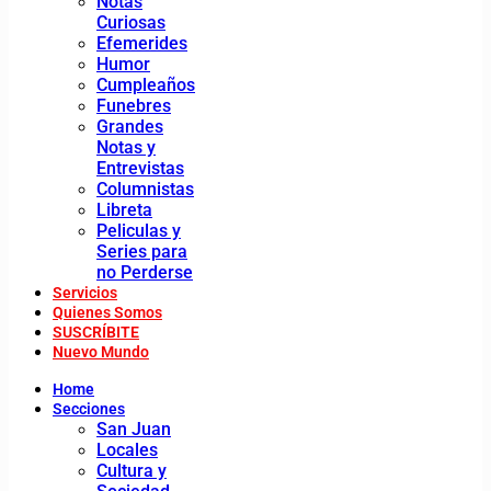
Notas
Curiosas
Efemerides
Humor
Cumpleaños
Funebres
Grandes
Notas y
Entrevistas
Columnistas
Libreta
Peliculas y
Series para
no Perderse
Servicios
Quienes Somos
SUSCRÍBITE
Nuevo Mundo
Home
Secciones
San Juan
Locales
Cultura y